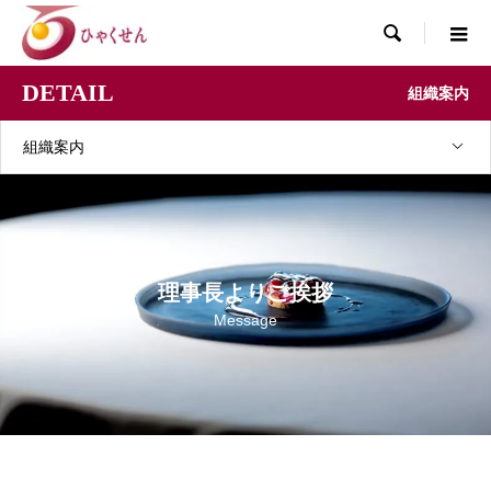

DETAIL
組織案内
組織案内
理事長よりご挨拶
Message